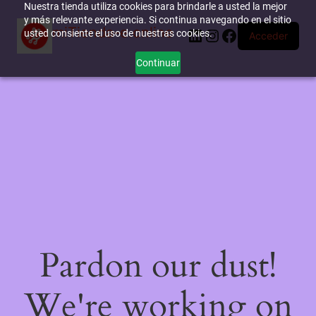
Nuestra tienda utiliza cookies para brindarle a usted la mejor
y más relevante experiencia. Si continua navegando en el sitio
miTienda-e.online
LinkedIn
Instagram
Facebook
usted consiente el uso de nuestras cookies.
Acceder
Continuar
Pardon our dust!
We're working on