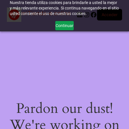
Nuestra tienda utiliza cookies para brindarle a usted la mejor
y más relevante experiencia. Si continua navegando en el sitio
miTienda-e.online
LinkedIn
Instagram
Facebook
usted consiente el uso de nuestras cookies.
Acceder
Continuar
Pardon our dust!
We're working on