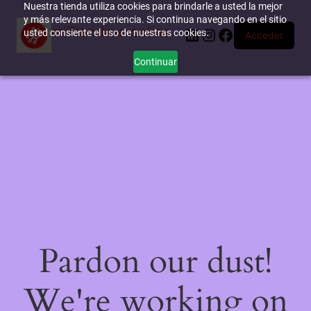
Nuestra tienda utiliza cookies para brindarle a usted la mejor
y más relevante experiencia. Si continua navegando en el sitio
miTienda-e.online
LinkedIn
Instagram
Facebook
usted consiente el uso de nuestras cookies.
Acceder
Continuar
Pardon our dust!
We're working on