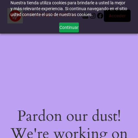
Nuestra tienda utiliza cookies para brindarle a usted la mejor
y más relevante experiencia. Si continua navegando en el sitio
miTienda-e.online
LinkedIn
Instagram
Facebook
usted consiente el uso de nuestras cookies.
Acceder
Continuar
Pardon our dust!
We're working on