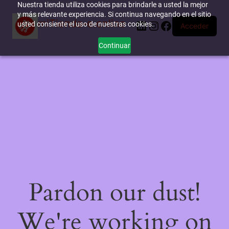
Nuestra tienda utiliza cookies para brindarle a usted la mejor
y más relevante experiencia. Si continua navegando en el sitio
miTienda-e.online
LinkedIn
Instagram
Facebook
usted consiente el uso de nuestras cookies.
Acceder
Continuar
Pardon our dust!
We're working on