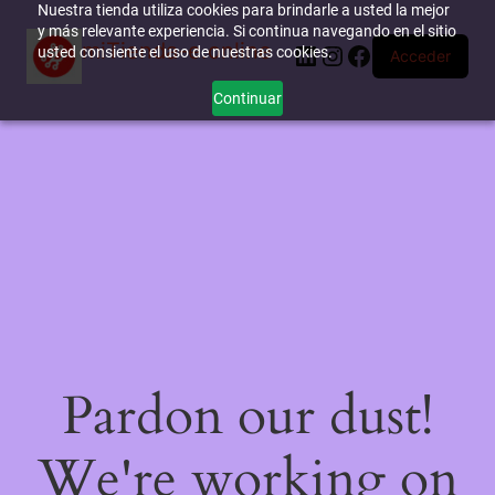
Nuestra tienda utiliza cookies para brindarle a usted la mejor
y más relevante experiencia. Si continua navegando en el sitio
miTienda-e.online
LinkedIn
Instagram
Facebook
usted consiente el uso de nuestras cookies.
Acceder
Continuar
Pardon our dust!
We're working on