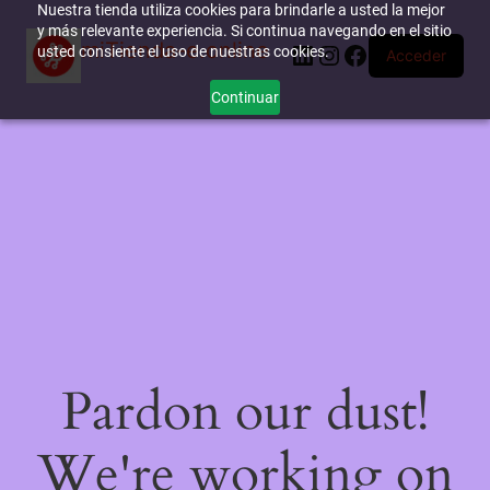
Nuestra tienda utiliza cookies para brindarle a usted la mejor
y más relevante experiencia. Si continua navegando en el sitio
miTienda-e.online
LinkedIn
Instagram
Facebook
usted consiente el uso de nuestras cookies.
Acceder
Continuar
Pardon our dust!
We're working on