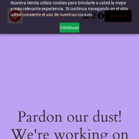
Nuestra tienda utiliza cookies para brindarle a usted la mejor
y más relevante experiencia. Si continua navegando en el sitio
miTienda-e.online
LinkedIn
Instagram
Facebook
usted consiente el uso de nuestras cookies.
Acceder
Continuar
Pardon our dust!
We're working on