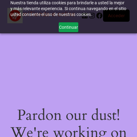
Nuestra tienda utiliza cookies para brindarle a usted la mejor
y más relevante experiencia. Si continua navegando en el sitio
miTienda-e.online
LinkedIn
Instagram
Facebook
usted consiente el uso de nuestras cookies.
Acceder
Continuar
Pardon our dust!
We're working on