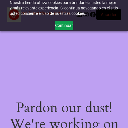
Nuestra tienda utiliza cookies para brindarle a usted la mejor
y más relevante experiencia. Si continua navegando en el sitio
miTienda-e.online
LinkedIn
Instagram
Facebook
usted consiente el uso de nuestras cookies.
Acceder
Continuar
Pardon our dust!
We're working on