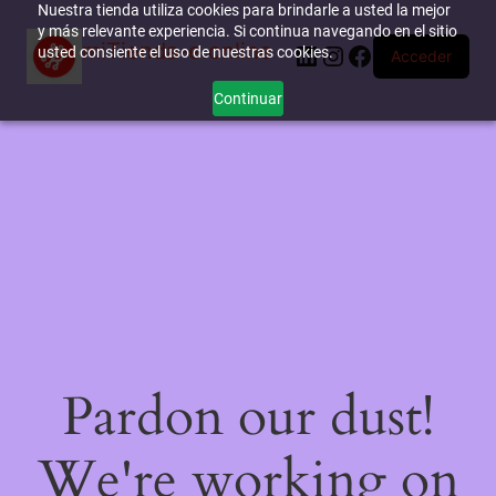
Nuestra tienda utiliza cookies para brindarle a usted la mejor
y más relevante experiencia. Si continua navegando en el sitio
miTienda-e.online
LinkedIn
Instagram
Facebook
usted consiente el uso de nuestras cookies.
Acceder
Continuar
Pardon our dust!
We're working on