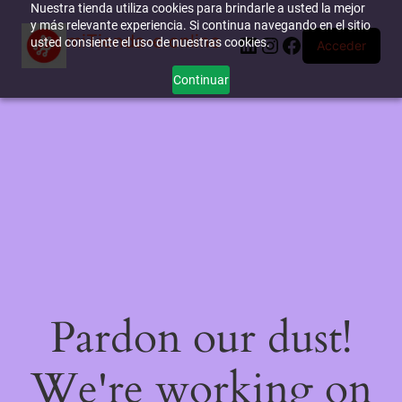
Nuestra tienda utiliza cookies para brindarle a usted la mejor
y más relevante experiencia. Si continua navegando en el sitio
miTienda-e.online
LinkedIn
Instagram
Facebook
usted consiente el uso de nuestras cookies.
Acceder
Continuar
Pardon our dust!
We're working on