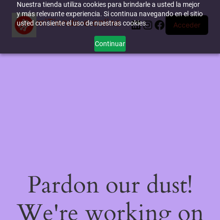
Nuestra tienda utiliza cookies para brindarle a usted la mejor
y más relevante experiencia. Si continua navegando en el sitio
miTienda-e.online
LinkedIn
Instagram
Facebook
usted consiente el uso de nuestras cookies.
Acceder
Continuar
Pardon our dust!
We're working on