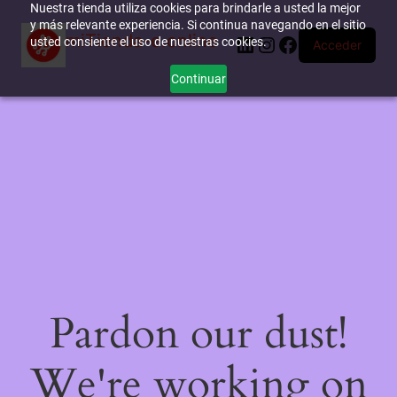
Nuestra tienda utiliza cookies para brindarle a usted la mejor
y más relevante experiencia. Si continua navegando en el sitio
miTienda-e.online
LinkedIn
Instagram
Facebook
usted consiente el uso de nuestras cookies.
Acceder
Continuar
Pardon our dust!
We're working on