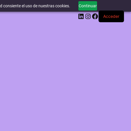
ed consiente el uso de nuestras cookies.
Continuar
LinkedIn
Instagram
Facebook
Acceder