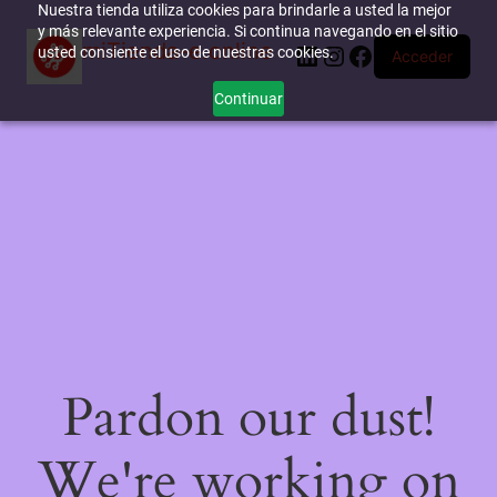
Nuestra tienda utiliza cookies para brindarle a usted la mejor
y más relevante experiencia. Si continua navegando en el sitio
miTienda-e.online
LinkedIn
Instagram
Facebook
usted consiente el uso de nuestras cookies.
Acceder
Continuar
Pardon our dust!
We're working on