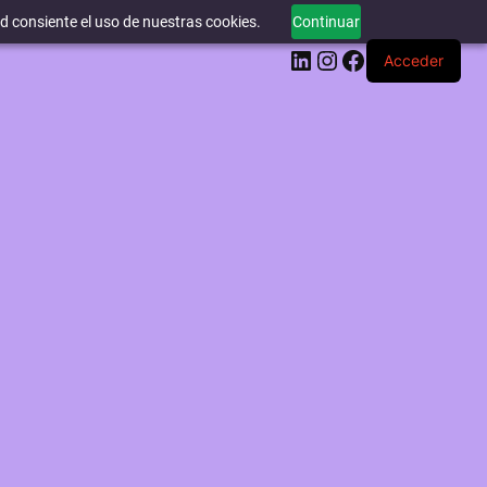
ed consiente el uso de nuestras cookies.
Continuar
LinkedIn
Instagram
Facebook
Acceder