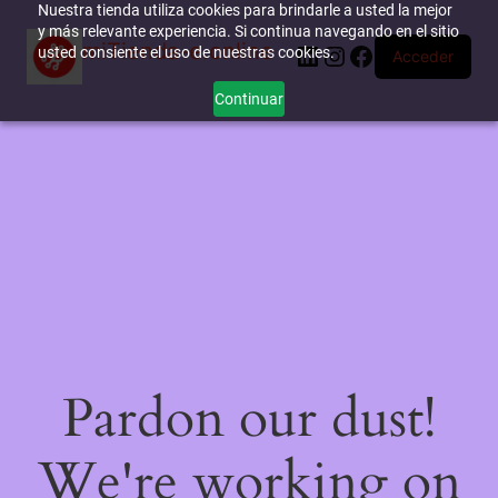
Nuestra tienda utiliza cookies para brindarle a usted la mejor
y más relevante experiencia. Si continua navegando en el sitio
miTienda-e.online
LinkedIn
Instagram
Facebook
usted consiente el uso de nuestras cookies.
Acceder
Continuar
Pardon our dust!
We're working on