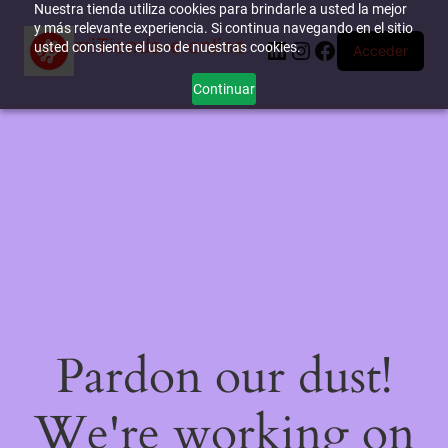
Nuestra tienda utiliza cookies para brindarle a usted la mejor
y más relevante experiencia. Si continua navegando en el sitio
miTienda-e.online
LinkedIn
Instagram
Facebook
usted consiente el uso de nuestras cookies.
Acceder
Continuar
Pardon our dust!
We're working on