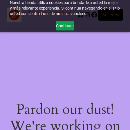
Nuestra tienda utiliza cookies para brindarle a usted la mejor
y más relevante experiencia. Si continua navegando en el sitio
miTienda-e.online
LinkedIn
Instagram
Facebook
usted consiente el uso de nuestras cookies.
Acceder
Continuar
Pardon our dust!
We're working on