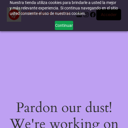
Nuestra tienda utiliza cookies para brindarle a usted la mejor
y más relevante experiencia. Si continua navegando en el sitio
miTienda-e.online
LinkedIn
Instagram
Facebook
usted consiente el uso de nuestras cookies.
Acceder
Continuar
Pardon our dust!
We're working on