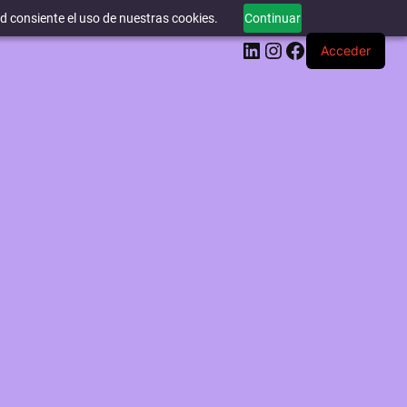
ed consiente el uso de nuestras cookies.
Continuar
LinkedIn
Instagram
Facebook
Acceder