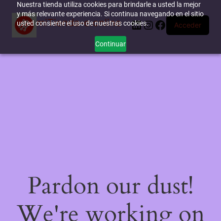
Nuestra tienda utiliza cookies para brindarle a usted la mejor
y más relevante experiencia. Si continua navegando en el sitio
miTienda-e.online
LinkedIn
Instagram
Facebook
usted consiente el uso de nuestras cookies.
Acceder
Continuar
Pardon our dust!
We're working on