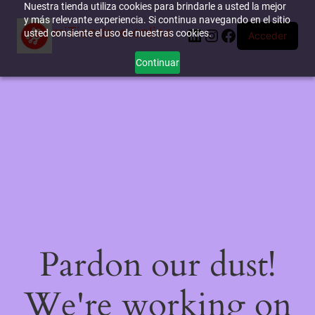
Nuestra tienda utiliza cookies para brindarle a usted la mejor
y más relevante experiencia. Si continua navegando en el sitio
miTienda-e.online
LinkedIn
Instagram
Facebook
usted consiente el uso de nuestras cookies.
Acceder
Continuar
Pardon our dust!
We're working on