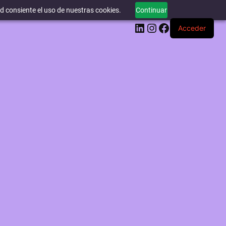
ed consiente el uso de nuestras cookies.
Continuar
LinkedIn
Instagram
Facebook
Acceder