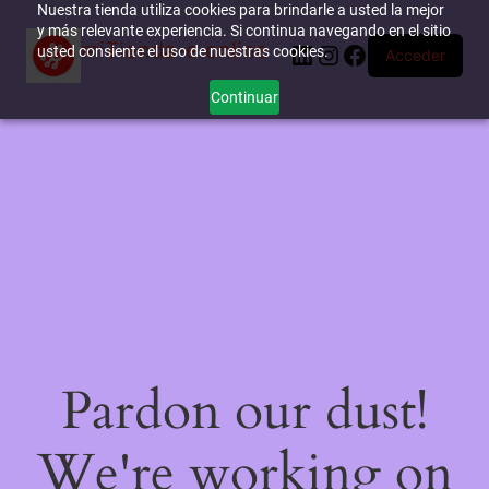
Nuestra tienda utiliza cookies para brindarle a usted la mejor
y más relevante experiencia. Si continua navegando en el sitio
miTienda-e.online
LinkedIn
Instagram
Facebook
usted consiente el uso de nuestras cookies.
Acceder
Continuar
Pardon our dust!
We're working on