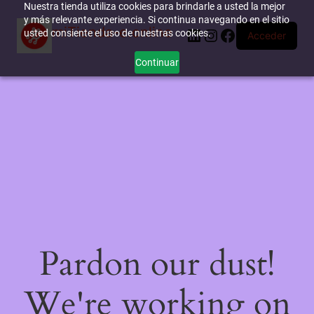
Nuestra tienda utiliza cookies para brindarle a usted la mejor
y más relevante experiencia. Si continua navegando en el sitio
miTienda-e.online
LinkedIn
Instagram
Facebook
usted consiente el uso de nuestras cookies.
Acceder
Continuar
Pardon our dust!
We're working on