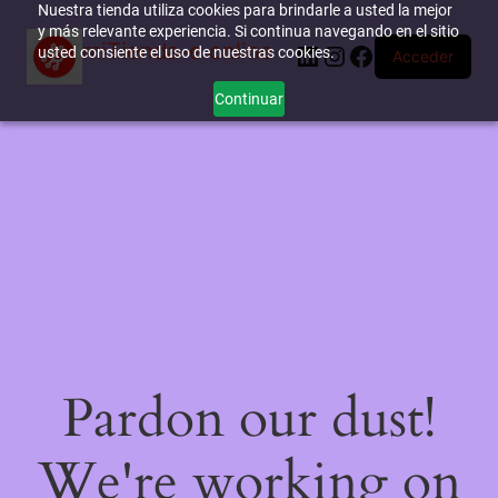
Nuestra tienda utiliza cookies para brindarle a usted la mejor
y más relevante experiencia. Si continua navegando en el sitio
miTienda-e.online
LinkedIn
Instagram
Facebook
usted consiente el uso de nuestras cookies.
Acceder
Continuar
Pardon our dust!
We're working on