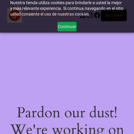
Nuestra tienda utiliza cookies para brindarle a usted la mejor
y más relevante experiencia. Si continua navegando en el sitio
miTienda-e.online
LinkedIn
Instagram
Facebook
usted consiente el uso de nuestras cookies.
Acceder
Continuar
Pardon our dust!
We're working on