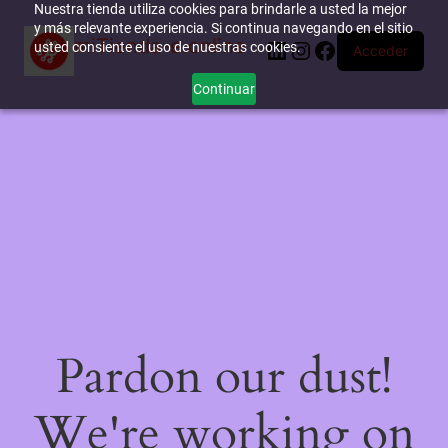
Nuestra tienda utiliza cookies para brindarle a usted la mejor
y más relevante experiencia. Si continua navegando en el sitio
miTienda-e.online
LinkedIn
Instagram
Facebook
usted consiente el uso de nuestras cookies.
Acceder
Continuar
Pardon our dust!
We're working on