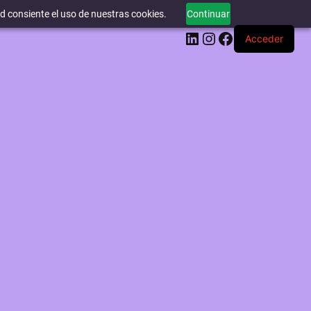
ed consiente el uso de nuestras cookies.
Continuar
LinkedIn
Instagram
Facebook
Acceder