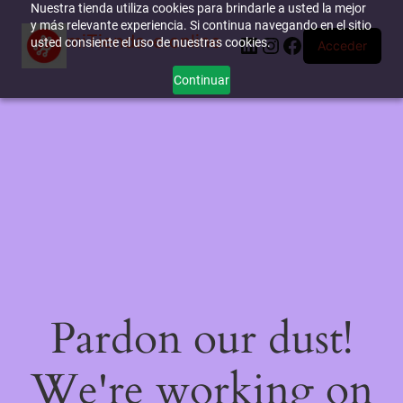
Nuestra tienda utiliza cookies para brindarle a usted la mejor
y más relevante experiencia. Si continua navegando en el sitio
miTienda-e.online
LinkedIn
Instagram
Facebook
usted consiente el uso de nuestras cookies.
Acceder
Continuar
Pardon our dust!
We're working on