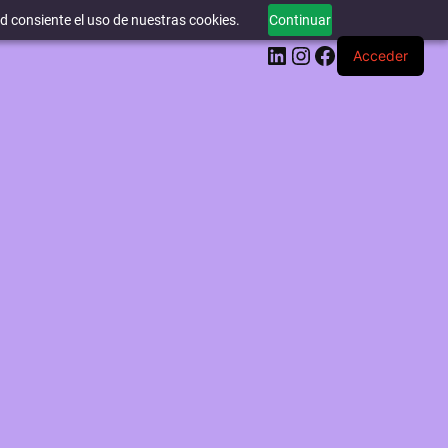
ed consiente el uso de nuestras cookies.
Continuar
LinkedIn
Instagram
Facebook
Acceder