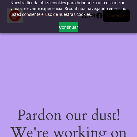
Nuestra tienda utiliza cookies para brindarle a usted la mejor
y más relevante experiencia. Si continua navegando en el sitio
miTienda-e.online
LinkedIn
Instagram
Facebook
usted consiente el uso de nuestras cookies.
Acceder
Continuar
Pardon our dust!
We're working on