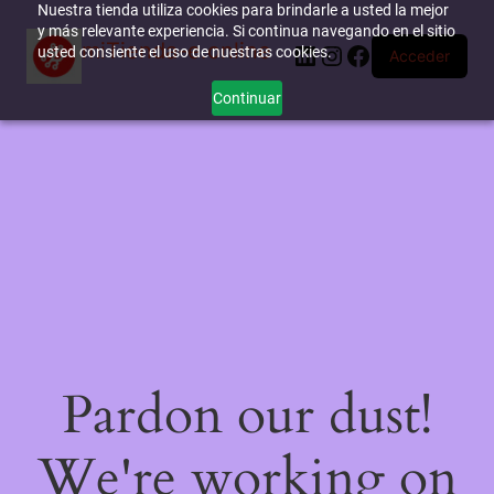
Nuestra tienda utiliza cookies para brindarle a usted la mejor
y más relevante experiencia. Si continua navegando en el sitio
miTienda-e.online
LinkedIn
Instagram
Facebook
usted consiente el uso de nuestras cookies.
Acceder
Continuar
Pardon our dust!
We're working on