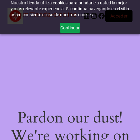
Nuestra tienda utiliza cookies para brindarle a usted la mejor
y más relevante experiencia. Si continua navegando en el sitio
miTienda-e.online
LinkedIn
Instagram
Facebook
usted consiente el uso de nuestras cookies.
Acceder
Continuar
Pardon our dust!
We're working on