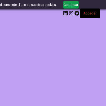
ed consiente el uso de nuestras cookies.
Continuar
LinkedIn
Instagram
Facebook
Acceder