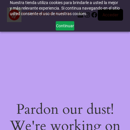
Nuestra tienda utiliza cookies para brindarle a usted la mejor
y más relevante experiencia. Si continua navegando en el sitio
miTienda-e.online
LinkedIn
Instagram
Facebook
usted consiente el uso de nuestras cookies.
Acceder
Continuar
Pardon our dust!
We're working on