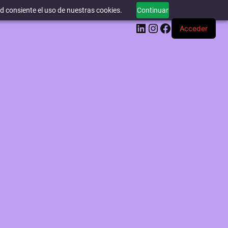
ed consiente el uso de nuestras cookies.
Continuar
LinkedIn
Instagram
Facebook
Acceder