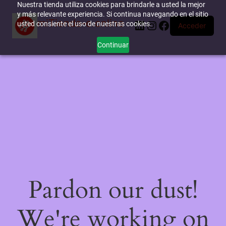
Nuestra tienda utiliza cookies para brindarle a usted la mejor
y más relevante experiencia. Si continua navegando en el sitio
miTienda-e.online
LinkedIn
Instagram
Facebook
usted consiente el uso de nuestras cookies.
Acceder
Continuar
Pardon our dust!
We're working on