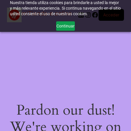
Nuestra tienda utiliza cookies para brindarle a usted la mejor
y más relevante experiencia. Si continua navegando en el sitio
miTienda-e.online
LinkedIn
Instagram
Facebook
usted consiente el uso de nuestras cookies.
Acceder
Continuar
Pardon our dust!
We're working on