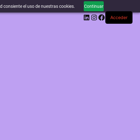
ed consiente el uso de nuestras cookies.
Continuar
LinkedIn
Instagram
Facebook
Acceder