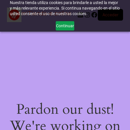
Nuestra tienda utiliza cookies para brindarle a usted la mejor
y más relevante experiencia. Si continua navegando en el sitio
miTienda-e.online
LinkedIn
Instagram
Facebook
usted consiente el uso de nuestras cookies.
Acceder
Continuar
Pardon our dust!
We're working on