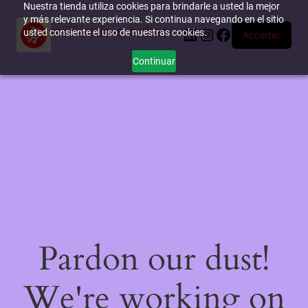
Nuestra tienda utiliza cookies para brindarle a usted la mejor
y más relevante experiencia. Si continua navegando en el sitio
miTienda-e.online
LinkedIn
Instagram
Facebook
usted consiente el uso de nuestras cookies.
Acceder
Continuar
Pardon our dust!
We're working on