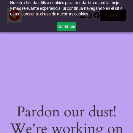
Nuestra tienda utiliza cookies para brindarle a usted la mejor
y más relevante experiencia. Si continua navegando en el sitio
miTienda-e.online
LinkedIn
Instagram
Facebook
usted consiente el uso de nuestras cookies.
Acceder
Continuar
Pardon our dust!
We're working on