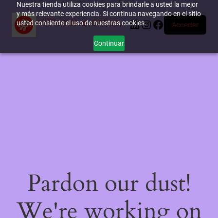
Nuestra tienda utiliza cookies para brindarle a usted la mejor
y más relevante experiencia. Si continua navegando en el sitio
miTienda-e.online
LinkedIn
Instagram
Facebook
usted consiente el uso de nuestras cookies.
Acceder
Continuar
Pardon our dust!
We're working on