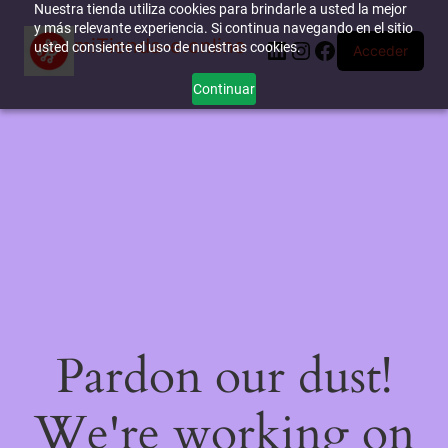
Nuestra tienda utiliza cookies para brindarle a usted la mejor
y más relevante experiencia. Si continua navegando en el sitio
miTienda-e.online
LinkedIn
Instagram
Facebook
usted consiente el uso de nuestras cookies.
Acceder
Continuar
Pardon our dust!
We're working on