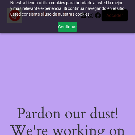
Nuestra tienda utiliza cookies para brindarle a usted la mejor
y más relevante experiencia. Si continua navegando en el sitio
miTienda-e.online
LinkedIn
Instagram
Facebook
usted consiente el uso de nuestras cookies.
Acceder
Continuar
Pardon our dust!
We're working on