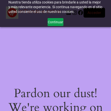
Nuestra tienda utiliza cookies para brindarle a usted la mejor
y más relevante experiencia. Si continua navegando en el sitio
miTienda-e.online
LinkedIn
Instagram
Facebook
usted consiente el uso de nuestras cookies.
Acceder
Continuar
Pardon our dust!
We're working on