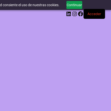
ed consiente el uso de nuestras cookies.
Continuar
LinkedIn
Instagram
Facebook
Acceder